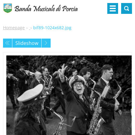
Homepage
bif89-1024x682.jpg
Slideshow