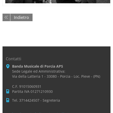
Indietro
Contatti
Banda Musicale di Porcia APS
Sede Legale ed Amministrativa:
Via della Latteria 1 - 33080 - Porcia - Loc. Pieve - (PN)
C.F. 91015060931
Partita IVA 01271210930
Tel. 3714424507 - Segreteria