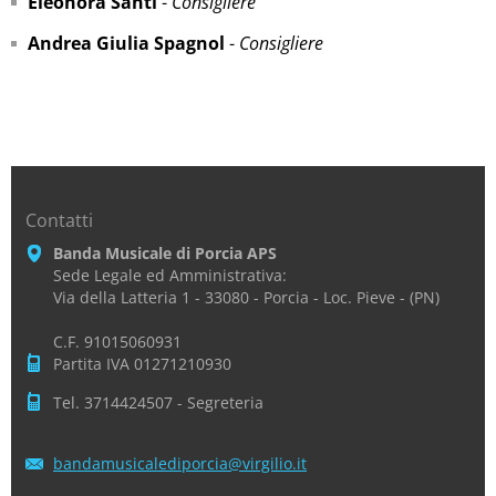
Eleonora Santi
-
Consigliere
Andrea Giulia Spagnol
-
Consigliere
Contatti
Banda Musicale di Porcia APS
Sede Legale ed Amministrativa:
Via della Latteria 1 - 33080 - Porcia - Loc. Pieve - (PN)
C.F. 91015060931
Partita IVA 01271210930
Tel. 3714424507 - Segreteria
bandamus
icaledip
orcia@vi
rgilio.i
t