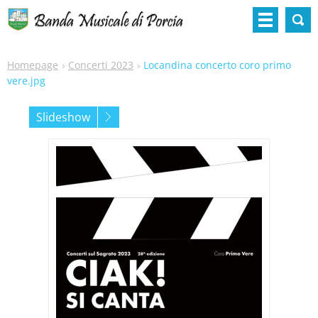
Homepage
Concerti 2023
Locandina concerto coro primo
vere.jpg
Slideshow