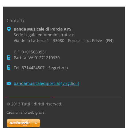
Contatti
Banda Musicale di Porcia APS
Sede Legale ed Amministrativa:
Via della Latteria 1 - 33080 - Porcia - Loc. Pieve - (PN)
C.F. 91015060931
Partita IVA 01271210930
Tel. 3714424507 - Segreteria
bandamus
icaledip
orcia@vi
rgilio.i
t
© 2013 Tutti i diritti riservati.
Crea un sito web gratis