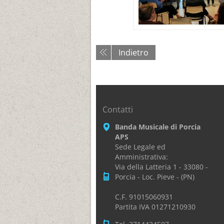
Indietro
Contatti
Banda Musicale di Porcia
APS
Sede Legale ed
Amministrativa:
Via della Latteria 1 - 33080 -
Porcia - Loc. Pieve - (PN)
C.F. 91015060931
Partita IVA 01271210930