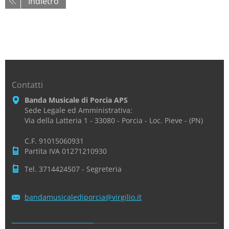
Indietro
Contatti
Banda Musicale di Porcia APS
Sede Legale ed Amministrativa:
Via della Latteria 1 - 33080 - Porcia - Loc. Pieve - (PN)
C.F. 91015060931
Partita IVA 01271210930
Tel. 3714424507 - Segreteria
bandamus
icaledip
orcia@vi
rgilio.i
t