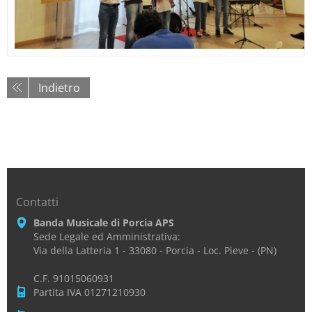
Indietro
Contatti
Banda Musicale di Porcia APS
Sede Legale ed Amministrativa:
Via della Latteria 1 - 33080 - Porcia - Loc. Pieve - (PN)
C.F. 91015060931
Partita IVA 01271210930